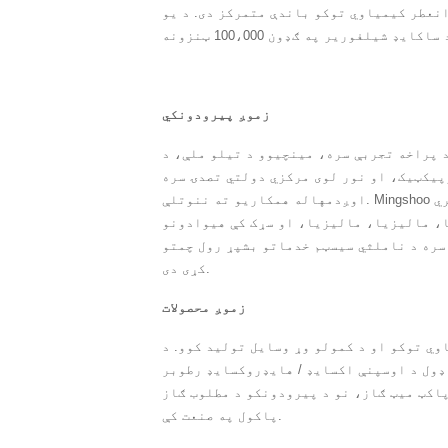
 انعطر کیمیاوي توکو باندې متمرکز دی. د یو
فوریر په ګډون 100،000 ټنزونه
زموږ پیرودونکي
د پراخه تجربې سره، مینچیوو د تیلو ملې، د
یکټیک، او نور لوی مرکزي دولتي تصدۍ سره
اوږدمهاله همکاریو ته ننوتلې. Mingshoo خپلواک واردات او صادرات حق لري
ا، مالیزیا، مالیزیا، او سړک کې هیوادونو
سره د ناملثي سیسټم خدماتو بشپړ رول چمتو
کړی دی.
زموږ محصولات
وي توکو او د کمولو وړ وسایل تولید کوو. د
ډول د اوسپنې اکسایډ / هایډروکسایډ رطوبر
پاکټ میټ ګاز، نو د پیرودونکو د مطلوب ګاز
پاکول په صنعت کې.