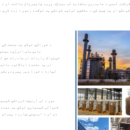
شرکت شرکت، لمسی د هایدرون سلفایډ له مینځه وړو، چاپیریال ساتنه او د
 او په چین کې د مخکښو تولید کونکي په توګه، زموږ د زده کړې د ساکایډ شیل
د خوراکي توکو په صنعت کې 
بایوماس انرژي، سینوپ
او په متحده ایالاتو، مالی
لپاره د خورا ډیر پیرودونکو 
موږ د لږ ارزښت لرونکي کیمیا
کموالی کیمیاوي توکي په عمده 
دی او د اوسپنې ښار، د پیرلو 