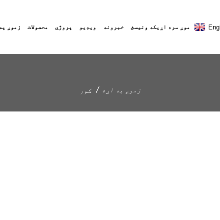
Eng
موږ سره اړیکه ونیسئ
خبرونه
ویډیو
پروژې
محصولات
زموږ په
زموږ په اړه
کور