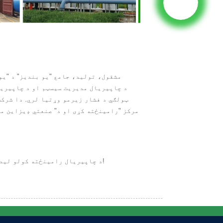
ټولګي د فشار زیرمو وړتیا لري. دا شرکت
مرکز "رامینځته کړی او د" صنعتي ډیزاین مر
د چاپیریال رامینځته کولو لید سره ښه، د ماهینګ چاپیریال ګروپ چمتو دی چې ستاسو سره په لاس کې کار وکړي ترڅو غوره راتلونکې رامینځته کړي!