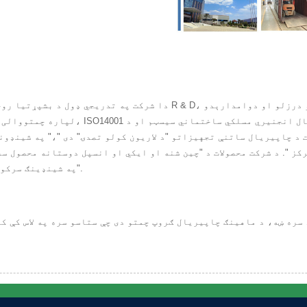
دا شرکت په تدریجي ډول د بشپړتیا روحیه ته غاړه ایښودل، شرکت په تد
لپاره چمتووالی رامینځته کړی. شرکت د کی
 د چاپیریال ساتنې تجهیزاتو "د لاریون کولو تصدۍ" دی "،" په شینډون
کز ". د شرکت محصولات د "چین شنه او ایکي او انسپل دوستانه محصول سر
"په شینډینګ سرکولر اقتصاد" کې د "کال د شخص شخصیت ترلاسه کړ.