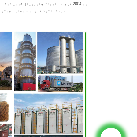
په 2004 کې، د ماهینګ چاپیریال ګروپ 
سیستماتیک کمولو د محلول چمتو کونکي