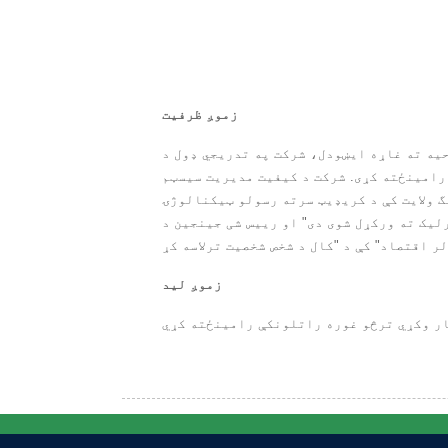
زموږ ظرفیت
ریجي ډول د R & D، مشقول، تولید، جامع "یو بندیز" د "یو درزلو او دوامدارېدو
فیت مدیریت سیسټم، ISO14001 د چاپیریال مدیریت سیسټم او د چاپیریال انجنیري مسلکي ساختماني سیسټم او د
گ ولایت کې د کریډیټ سرته رسولو ټیکنالوژۍ
لیک ته ورکړل شوی دی" او رییس شی جینجین د
زموږ لید