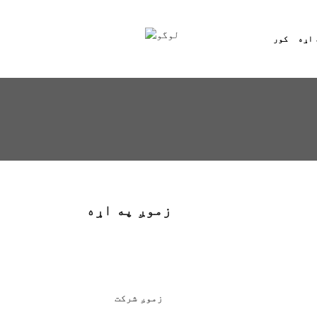
 اړه
کور
زموږ په اړه
زموږ شرکت