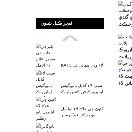
ي گندي
فيچر ڪيل شيون
وجيڪٽ
ايروبڪ
KATC لاء وڏي پيماني تي
اينيما انويروبڪ هائبرڪ
یٹ لاء
پلانٽ پلانٽ ...
سيپ لاء گڏيل بائيوگوس
اينايروبڪ فيرڪشن ٽينڪ
ڳئون جي علاج لاء ايناميل
بايو ريڪٽر فيڪٽرسٽر