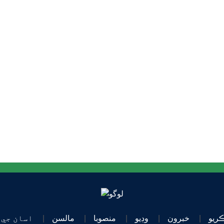
ڪريو
خبرون
وڊيو
منصوبا
مالسن
اسان جي 