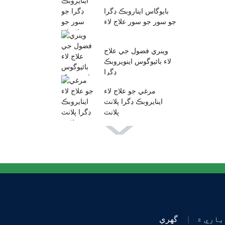
بايوگاس ايناروبڪ ڊگرا
جو سور جو سور علاج لاء
...
وينري فضول جي علاج
لاء بائيوگوس اينويروبڪ
ڊگرا
مرغي جو علاج لاء
اينايروبڪ ڊگرا پلانٽ
پلانٽ
باري ۾
گهري