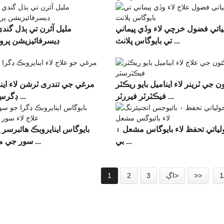
ياتي فضول خرچي لاء وڏي پيماني
مليل آئرن تي ٻڌل گند
تي بايوگاس پلانٽ ...
ڊيسرفائيزيشن پر
ن جي ٽرينر لاء ايناميل بايو ريڪٽر
مرغي جي تندری ٽرشن لاء اين
فيڪٽرٽر فيررٽر ...
ڊگرس پلانٽ ...
لياتي تحفظ لاء بايوگاس مشعل ۽
بايوگاس اينايروبڪ هائبرسر پ
بي ...
سور جي ماني لاء ...
>>
اڳ>
3
2
1