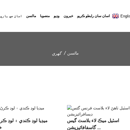
Engli
اسان سان رابطو ڪريو
خبرون
وڊيو
منصوبا
مالسن
اسان جي باري 
مالسن
گهري
اسٽيل ميڪ لاء بلاسٽ گيس
ميڊيا لوڊ ڪندي ۽ لوڊ ڪ
گاسفافائيزيشن ...
خ