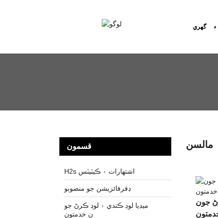
۾
گهري
مالسن
قسمون
H2s اشتھارات ۽ ڪيٽيٽس
ڊفرفائزيشن جو منصوبو
رڻ جون
ميڊيا لوڊ ڪندي ۽ لوڊ ڪرڻ جو
دمتون
ن خدمتون