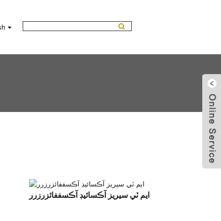
sh
ايم ٽي سيريز آڪسائيڊ آڪسففائزرزرر