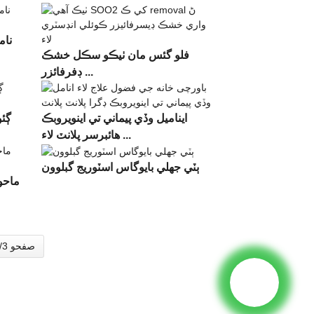
نام
فلو گئس مان ٺيڪو سڪل خشڪ
ڊفرفائزر ...
ايناميل وڏي پيماني تي اينويروبڪ
ڳئو
هائبرسر پلانٽ لاء ...
ٻٽي جھلي بايوگاس اسٽوريج گبلوون
ماحو
صفحو 1/3