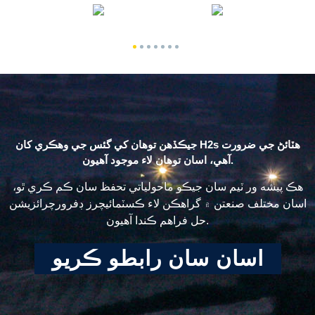
جيڪڏهن توهان کي گئس جي وهڪري کان H2s هٽائڻ جي ضرورت
آهي، اسان توهان لاء موجود آهيون.
هڪ پيشه ور ٽيم سان جيڪو ماحولياتي تحفظ سان ڪم ڪري ٿو،
اسان مختلف صنعتن ۾ گراهڪن لاء ڪسٽمائيچرز ڊفرورچرائزيشن
حل فراهم ڪندا آهيون.
اسان سان رابطو ڪريو