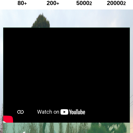
80
200
5000
20000
+
+
2
2