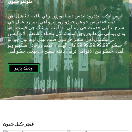
منونگو شيون
آئرس آڪسائيڊڊروڊائيڊس ڊيسلفورزر ترقي يافته ۽ ٺاهيل آهن
ڊيسافففريس جو هن جوڙو زور ڀريو آهي، تيز رد عمل جي
شرح، ڊگهي خدمت جي زندگي، ۽ گهٽ آپريٽنگ جي قيمت. اهو
وڏي پيماني تي هائيڊروجن سلفائڊ کي مختلف صنعتن لاء گيسن
تي مشتمل آهي. شجز جو نئون قسم ٺھيل لوھ لوڻ جو آلو
جيڪو "99.99.99.99.99 کان گهٽ ۾ گهٽ ورجائي سگھيو ويو
آهي، جيڪو بين الاقوامي ترقي يافته سطح تي پهچي چڪو آهي.
وڌيڪ پڙهو
فيچر ڪيل شيون