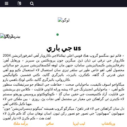
us
جي باري
2004 ۾ قائم ٿيو، منگسو گروپ هڪ قومي اعلي ٽيڪنالاجي ڪاروبار آهي انفرفورائزيشن
ڪاروبار جي ترقي تي ڌيان ڏيڻ. ميگزين جون پروڊڪٽس ٻن سيريز ۾ ورهايل آهن:
ڊفرفائيزيشن ڪيميائيزيشن سامان، جنهن مان لوهه آڪسفائيزيشن سيريز جو سالياني
محصول آهي. اهو خاص طور تي سلفر تيزي سان استعمال لاء استعمال ڪيو ويو آهي
جيئن قدرتي گ گاهه، ڪڪرن، بائيزٽ، بائيزگري گائيڊ، ڪتي فشميز، ڪوائيگیس
ڪارروائي، بائيزگري گائيڊ، ڪتي لوڪ باهمي بازو.
ميگاواجو اسوف ڪيفيت، ماحولياتي صحت ۽ حفاظت جي انتظام جو سرٽيفڪيٽ منظور
ڪيو آهي، ۽ ماحولياتي انجنيئرنگ جي لاء پيشه ورانه اڏاوتي قابليت ۽ ڪلاس ڊي پريششن
جي قابليت. آزاد ڪئمپعست جي حقين سان گڏ ۽ ڪوڪوڪٽوٽو پروسيس پورهٽو سسٽم
لاء ڪيترن ئي گراهڪن جي معيار تي مشتمل آهي نجات پڻ، روزي ۽ ٻين ملڪن جي لاء
مهيا ڪيل ڪافي آهي.
"دل سان گراهڪن جي لاء قدر ٺاهڻ"، ميگزگو گروپ هميشه "ميگونو ڊينسرائيزيشن" جون
سهولتون "سهولتون" جي تصور جو تصور رکن ٿيون. اسان توهان سان گڏ ڪم ڪرڻ لاء
هٿ هٿ ۾ ڪم ڪرڻ لاء تيار آهيون!
ورڪشاپ
ليب ايريا
ساٿي
برآمد ملڪ