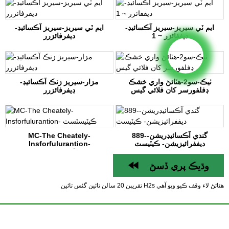
ايم ٽي سيريز-سيريز آڪسائيڊ-
ايم ٽي سيريز-سيريز آڪسائيڊ-
ديففائزر ~ 1
ديفرفائزرر
ٺيڪ-سو2-هٽائڻ واري خشڪ
مزار-سيريز زنڪ آڪسائيڊ-
ڊفلفورسر کان فلائي گيس
ڊيفرفائزرر
889-گندي آڪسائيڊريشن-
MC-The Cheately-
ديففرائيزيشن- ڪيٽيسٽ
Insforfulurantion-
ڪيٽيسٽسٽ
وڌيڪ پري ڏسڻ
تقريبن 20 سالن تائين گئس تائين H2s هٽائڻ لاء وقف ڪيو ويو آهي