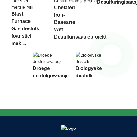
Desulfuringisaas
Chelated
Blast
Iron-
Furnace
Basearre
Gas-desfolk
Wet
foar stiel
Desulfurisaasjeprojekt
mak ...
Droege
Biologyske
desfolgewaasje
desfolk