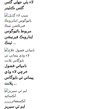
لاء ٻٽي جھلي گئس
گئس ڪنٽينر
مربوط بائيوگوس
ايناروبڪ فيرنيشن
ٽينڪ ...
نامياتي فضول
خرچي لاء وڏي
پيماني تي بايوگاس
پلانٽ ...
ايم ٽي سيريز