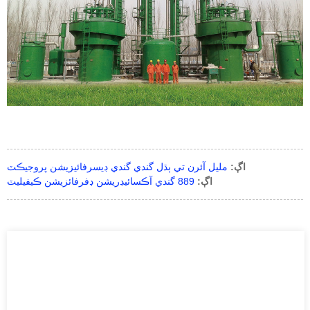
اڳ:
مليل آئرن تي ٻڌل گندي گندي ڊيسرفائيزيشن پروجيڪٽ
اڳ:
889 گندي آڪسائيڊريشن ڊفرفائزيشن ڪيفيليٽ