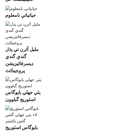
حياتياتي نامعلوم
مليل آئرن تي ٻڌل
گندي گندي
ڊيسرفائيزيشن
پروجيڪٽ
ٻٽي جھلي بايوگاس
اسٽوريج گبلوون
بايوگاس اسٽوريج