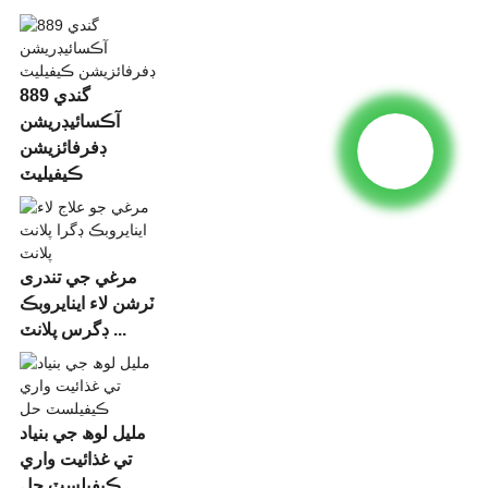
889 گندي
آڪسائيڊريشن
ڊفرفائزيشن
ڪيفيليٽ
مرغي جي تندری
ٽرشن لاء اينايروبڪ
ڊگرس پلانٽ ...
مليل لوھ جي بنياد
تي غذائيت واري
ڪيفيلسٽ حل