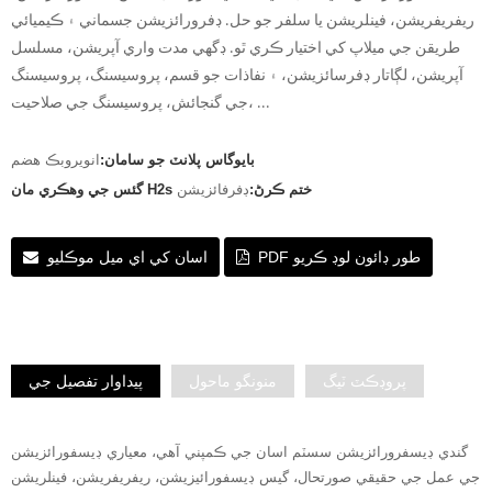
ريفريفريشن، فينلريشن يا سلفر جو حل. ڊفرورائزيشن جسماني ۽ ڪيميائي
طريقن جي ميلاپ کي اختيار ڪري ٿو. ڊگھي مدت واري آپريشن، مسلسل
آپريشن، لڳاتار ڊفرسائزيشن، ۽ نفاذات جو قسم، پروسيسنگ، پروسيسنگ
جي گنجائش، پروسيسنگ جي صلاحيت، ...
بايوگاس پلانٽ جو سامان:
انويروبڪ هضم
گئس جي وهڪري مان H2s ختم ڪرڻ:
ڊفرفائزيشن
PDF طور ڊائون لوڊ ڪريو
اسان کي اي ميل موڪليو
پروڊڪٽ ٽيگ
منونگو ماحول
پيداوار تفصيل جي
گندي ڊيسفرورائزيشن سسٽم اسان جي ڪمپني آهي، معياري ڊيسفورائزيشن
جي عمل جي حقيقي صورتحال، گيس ڊيسفورائيزيشن، ريفريفريشن، فينلريشن