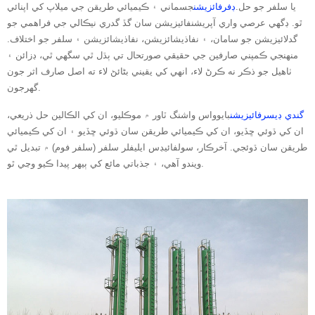
يا سلفر جو حل.
ڊفرفائزيشن
جسماني ۽ ڪيميائي طريقن جي ميلاپ کي اپنائي
ٿو. ڊگھي عرصي واري آپريشنفائيزيشن سان گڏ گدري نيڪالي جي فراهمي جو
گدلائيزيشن جو سامان، ۽ نفاذيشائزيشن، نفاذيشائزيشن ۽ سلفر جو اختلاف.
منهنجي ڪمپني صارفين جي حقيقي صورتحال تي ٻڌل ٿي سگهي ٿي، ڊزائن ۽
ٺاهيل جو ذڪر نه ڪرڻ لاء، انهي کي يقيني بڻائڻ لاء ته اصل صارف اثر جون
گهرجون.
گندي ڊيسرفائيزيشن
بايوواس واشنگ ٽاور ۾ موڪليو، ان کي الڪالين حل ذريعي،
ان کي ڌوئي ڇڏيو، ان کي ڪيميائي طريقن سان ڌوئي ڇڏيو ۽ ان کي ڪيميائي
طريقن سان ڌوئجي. آخرڪار، سولفائيڊس ايليفلر سلفر (سلفر فوم) ۾ تبديل ٿي
ويندو آهي، ۽ جذباتي مائع کي ٻيهر پيدا ڪيو وڃي ٿو.