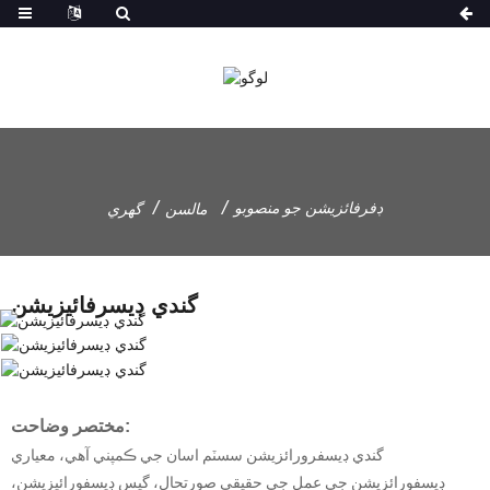
ڊفرفائزيشن جو منصوبو
مالسن
گهري
گندي ڊيسرفائيزيشن
مختصر وضاحت:
گندي ڊيسفرورائزيشن سسٽم اسان جي ڪمپني آهي، معياري
ڊيسفورائزيشن جي عمل جي حقيقي صورتحال، گيس ڊيسفورائيزيشن،