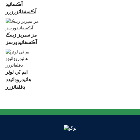
آڪسائيڊ
آڪسففائزرزرر
مز سيريز زينڪ
آڪسفائيڊورسز
ايم ٽي لوئر
هائيڊروڊائيڊڊ
ڊفلفائزرر