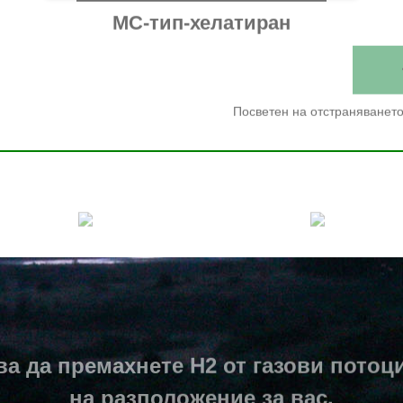
MC-тип-хелатиран
желязо-
Посветен на отстраняването
десулфуризация-
катализатор
ва да премахнете H2 от газови потоци
на разположение за вас.