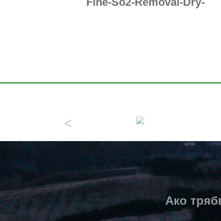
Desulfurizer-From-Flue-
Gas
Ако тряб