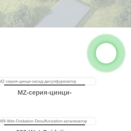
MZ-серия-цинци-
оксид-
десулфуризатор
889-Wet-Oxidation-