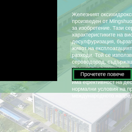
Железният оксихидрокс
произведен от Mingshuo
за изобретение. Тази с
характеристиките на ви
десулфуризация, бързат
живот на експлоатацият
разходи. Той се използ
сероводород, съдържащ
Новият тип високоефек
Прочетете повече
десулфуризация на желя
има ефективност на де
нормални условия на пр
международното напред