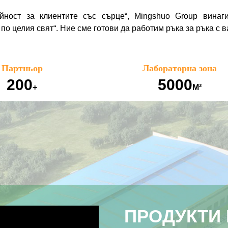
йност за клиентите със сърце“, Mingshuo Group винаг
по целия свят“. Ние сме готови да работим ръка за ръка с в
Партньор
Лабораторна зона
200
5000
+
М²
ПРОДУКТИ 