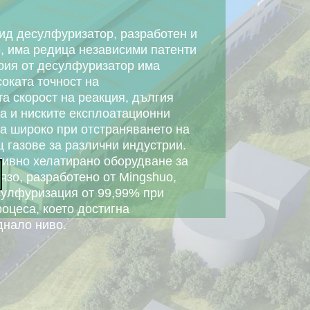
ид десулфуризатор, разработен и
, има редица независими патенти
ерия от десулфуризатор има
соката точност на
а скорост на реакция, дългия
а и ниските експлоатационни
ва широко при отстраняването на
 газове за различни индустрии.
тивно хелатирано оборудване за
зо, разработено от Mingshuo,
сулфуризация от 99,99% при
оцеса, което достигна
нало ниво.