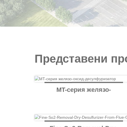
Представени пр
MT-серия желязо-
оксид-
десулфуризатор
Fine-So2-Removal-Dry-