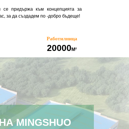
и се придържа към концепцията за
ас, за да създадем по -добро бъдеще!
Работилница
20000
М²
НА MINGSHUO