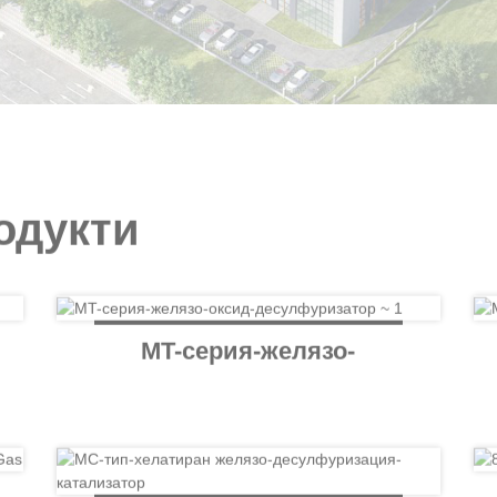
одукти
MT-серия-желязо-
оксид-
десулфуризатор ~ 1