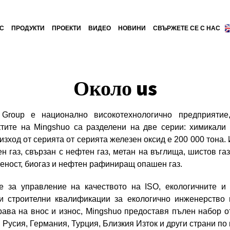
АС
ПРОДУКТИ
ПРОЕКТИ
ВИДЕО
НОВИНИ
СВЪРЖЕТЕ СЕ С НАС
Около
us
 Group е национално високотехнологично предприятие
тите на Mingshuo са разделени на две серии: химикали
зход от серията от серията железен оксид е 200 000 тона.
 газ, свързан с нефтен газ, метан на въглища, шистов газ,
ност, биогаз и нефтен рафиниращ опашен газ.
е за управление на качеството на ISO, екологичните и 
и строителни квалификации за екологично инженерство 
рава на внос и износ, Mingshuo предоставя пълен набор о
Русия, Германия, Турция, Близкия Изток и други страни по 