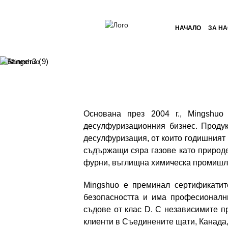
НАЧАЛО
ЗА Н
Основана през 2004 г., Mingshuo
десулфуризационния бизнес. Продук
десулфуризация, от които годишният и
съдържащи сяра газове като природен
фурни, въглищна химическа промишле
Mingshuo е преминал сертификатит
безопасността и има професионалн
съдове от клас D. С независимите п
клиенти в Съединените щати, Канада, 