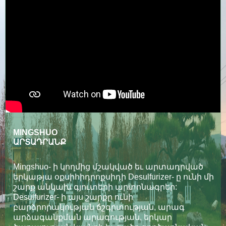
MINGSHUO
ԱՐՏԱԴՐԱՆՔ
Mingshuo- ի կողմից մշակված եւ արտադրված
երկաթյա օքսիհիդրոքսիդի Desulfurizer- ը ունի մի
շարք անկախ գյուտերի արտոնագրեր:
Desulfurizer- ի այս շարքը ունի
բարձրորակության ճշգրտության, արագ
արձագանքման արագության, երկար