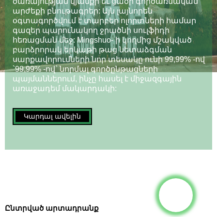
ծառայության կյանքի եւ ցածր գործառնական
արժեքի բնութագրեր: Այն լայնորեն
օգտագործվում է տարբեր ոլորտների համար
գազեր պարունակող ջրածնի սուլֆիդի
հեռացման մեջ: Mingshuo- ի կողմից մշակված
բարձրորակ երկաթի թաց նետաձգման
սարքավորումների նոր տեսակը ունի 99,99% -ով
`99,99% -ով` նորմալ գործընթացների
պայմաններում, ինչը հասել է միջազգային
առաջադեմ մակարդակի:
Կարդալ ավելին
Ընտրված արտադրանք