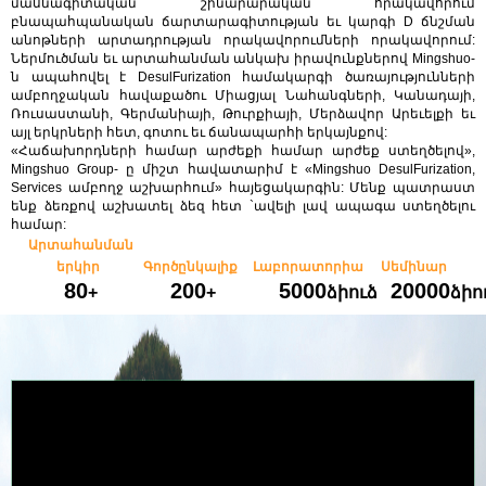
մասնագիտական ​​շինարարական որակավորում
բնապահպանական ճարտարագիտության եւ կարգի D ճնշման
անոթների արտադրության որակավորումների որակավորում:
Ներմուծման եւ արտահանման անկախ իրավունքներով Mingshuo-
ն ապահովել է DesulFurization համակարգի ծառայությունների
ամբողջական հավաքածու Միացյալ Նահանգների, Կանադայի,
Ռուսաստանի, Գերմանիայի, Թուրքիայի, Մերձավոր Արեւելքի եւ
այլ երկրների հետ, գոտու եւ ճանապարհի երկայնքով:
«Հաճախորդների համար արժեքի համար արժեք ստեղծելով»,
Mingshuo Group- ը միշտ հավատարիմ է «Mingshuo DesulFurization,
Services ամբողջ աշխարհում» հայեցակարգին: Մենք պատրաստ
ենք ձեռքով աշխատել ձեզ հետ `ավելի լավ ապագա ստեղծելու
համար:
Արտահանման
երկիր
Գործընկալիք
Լաբորատորիա
Սեմինար
80
200
5000
20000
+
+
ձիուձ
ձիո