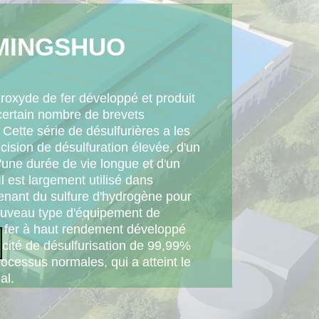
MINGSHUO
roxyde de fer développé et produit
certain nombre de brevets
 Cette série de désulfurières a les
cision de désulfuration élevée, d'un
d'une durée de vie longue et d'un
 Il est largement utilisé dans
tenant du sulfure d'hydrogène pour
nouveau type d'équipement de
n fer à haut rendement développé
cité de désulfurisation de 99,99%
ocessus normales, qui a atteint le
al.